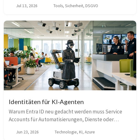
Parlament über die sogenannte Chatkontrolle
Jul 13, 2026
Tools, Sicherheit, DSGVO
abgestimmt, zwei Tage nachdem es mit 314 zu 276
Stimmen ein...
Identitäten für KI-Agenten
Warum Entra ID neu gedacht werden muss Service
Accounts für Automatisierungen, Dienste oder
Anwendungen waren jahrelang die Standardlösung für
Jun 23, 2026
Technologie, KI, Azure
alles, was kein Mensch ist. Jetzt kommen KI-Agenten