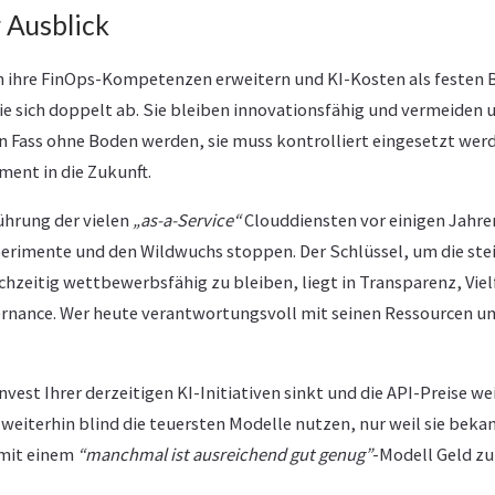
 Ausblick
ihre FinOps-Kompetenzen erweitern und KI-Kosten als festen
sie sich doppelt ab. Sie bleiben innovationsfähig und vermeiden 
in Fass ohne Boden werden, sie muss kontrolliert eingesetzt wer
ment in die Zukunft.
führung der vielen
„as-a-Service“
Clouddiensten vor einigen Jahre
erimente und den Wildwuchs stoppen. Der Schlüssel, um die ste
chzeitig wettbewerbsfähig zu bleiben, liegt in Transparenz, Viel
rnance. Wer heute verantwortungsvoll mit seinen Ressourcen u
vest Ihrer derzeitigen KI-Initiativen sinkt und die API-Preise we
weiterhin blind die teuersten Modelle nutzen, nur weil sie bekan
 mit einem
“manchmal ist ausreichend gut genug”
-Modell Geld zu