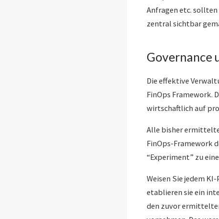
Anfragen etc. sollte
zentral sichtbar gema
Governance u
Die effektive Verwal
FinOps Framework. Di
wirtschaftlich auf pr
Alle bisher ermitte
FinOps-Framework de
“Experiment” zu eine
Weisen Sie jedem KI-
etablieren sie ein in
den zuvor ermittelte