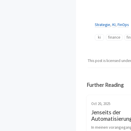
Strategie
,
KI
,
FinOps
ki
finance
fi
This post is licensed unde
Further Reading
Oct 20, 2025
Jenseits der
Automatisierung
strategische Rol
In meinen vorangegan