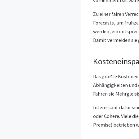
vornehmen. Das waren
Zu einer fairen Verr
Forecasts, um frühze
werden, ein entsprec
Damit vermeiden sie 
Kosteneinspa
Das größte Kostenein
Abhängigkeiten und d
Fahren sie Mehrgleis
Interessant dafür si
oder Cohere. Viele d
Premise) betrieben w