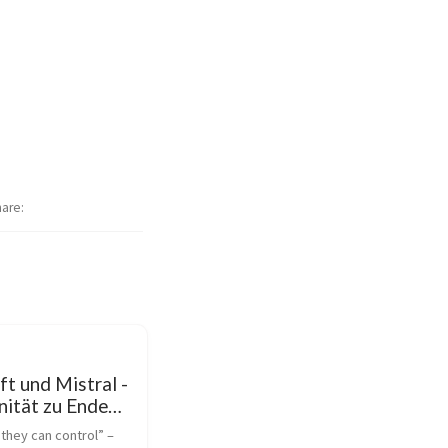
hare
t und Mistral -
nität zu Ende
 they can control” – 