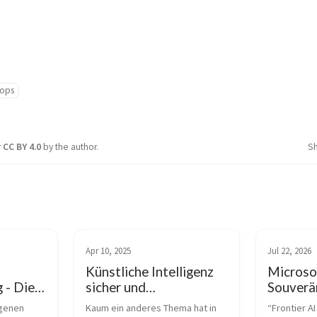
nops
r
CC BY 4.0
by the author.
S
Apr 10, 2025
Jul 22, 2026
Künstliche Intelligenz
Microsof
 - Die
sicher und
Souverä
le von
rechtskonform
gedacht
genen 
Kaum ein anderes Thema hat in 
“Frontier AI