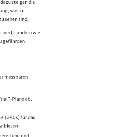
 dazu steigen die
ung, was zu
u sehen sind.
t wird, sondern wie
zu gefährden.
wer messbaren
rial”-Pläne ab,
re (GPUs) für das
Anbietern.
bereitung und