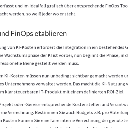
n erfasst und im Idealfall grafisch über entsprechende FinOps To
cht werden, so weiß jeder wo er steht.
nd FinOps etablieren
tung von KI-Kosten erfordert die Integration in ein bestehendes
e Wachstumsphase der KI ist vorbei, nun beginnt die Phase, in de
ofessionelle Beine gestellt werden muss.
lten KI-Kosten müssen nun unbedingt sichtbar gemacht werden u
s Unternehmens verwaltet werden. Das macht die KI-Nutzung 
m klar steuerbaren IT-Produkt mit einem definierten ROI-Ziel.
Projekt oder -Service entsprechende Kostenstellen und Verantwo
terne Verrechnung. Bestimmen Sie auch Budgets z.B. pro Abteilung
n Kosten können Sie eine faire interne Verrechnung der genutzt