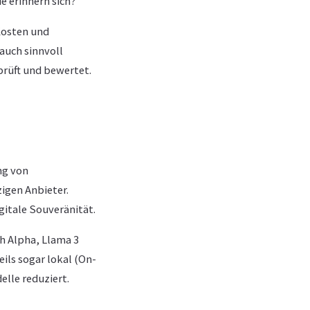
e erinnern sich?
Kosten und
auch sinnvoll
prüft und bewertet.
ng von
igen Anbieter.
gitale Souveränität.
h Alpha, Llama 3
ils sogar lokal (On-
lle reduziert.