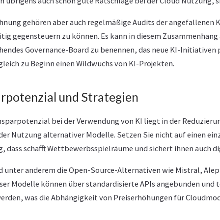
 übrigens auch schon gute Ratschläge bei der Cloud Nutzung, si
echnung gehören aber auch regelmäßige Audits der angefallenen 
itig gegensteuern zu können. Es kann in diesem Zusammenhang 
hendes Governance-Board zu benennen, das neue KI-Initiativen 
gleich zu Beginn einen Wildwuchs von KI-Projekten.
rpotenzial und Strategien
sparpotenzial bei der Verwendung von KI liegt in der Reduzieru
er Nutzung alternativer Modelle. Setzen Sie nicht auf einen einz
ig, dass schafft Wettbewerbsspielräume und sichert ihnen auch di
nd unter anderem die Open-Source-Alternativen wie Mistral, Alep
ieser Modelle können über standardisierte APIs angebunden und te
erden, was die Abhängigkeit von Preiserhöhungen für Cloudmode