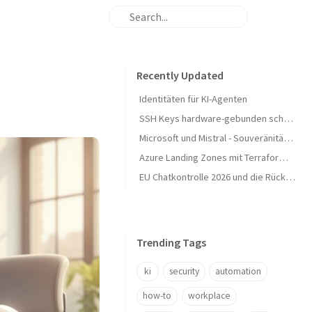
Recently Updated
Identitäten für KI-Agenten
SSH Keys hardware-gebunden schützen
Microsoft und Mistral - Souveränität zu Ende gedacht
Azure Landing Zones mit Terraform automatisieren
EU Chatkontrolle 2026 und die Rückkehr der Verschlüsselungsfrage
Trending Tags
ki
security
automation
how-to
workplace