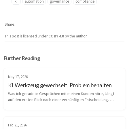
ki
automation
governance
compliance
Share
This post is licensed under
CC BY 4.0
by the author.
Further Reading
May 17, 2026
KI Werkzeug gewechselt, Problem behalten
Was ich gerade in Gesprächen mit meinen Kunden höre, klingt 
auf den ersten Blick nach einer vernünftigen Entscheidung. 
Copilot funktioniert bei uns nicht wie geplant, wir wechseln zu 
Claude. Die Be...
Feb 21, 2026