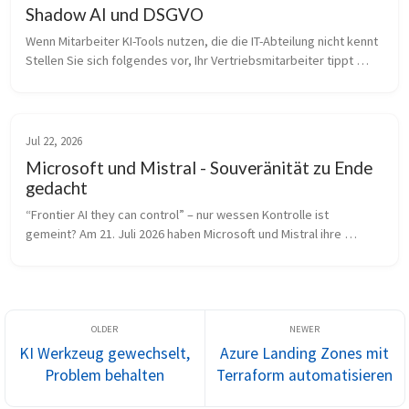
Shadow AI und DSGVO
Wenn Mitarbeiter KI-Tools nutzen, die die IT-Abteilung nicht kennt 
Stellen Sie sich folgendes vor, Ihr Vertriebsmitarbeiter tippt 
gerade die komplette Kundenhistorie der letzten drei Jahre in 
ein ...
Jul 22, 2026
Microsoft und Mistral - Souveränität zu Ende
gedacht
“Frontier AI they can control” – nur wessen Kontrolle ist 
gemeint? Am 21. Juli 2026 haben Microsoft und Mistral ihre 
Partnerschaft deutlich ausgebaut. Die Pressemitteilung trägt 
den programmatisch...
KI Werkzeug gewechselt,
Azure Landing Zones mit
Problem behalten
Terraform automatisieren