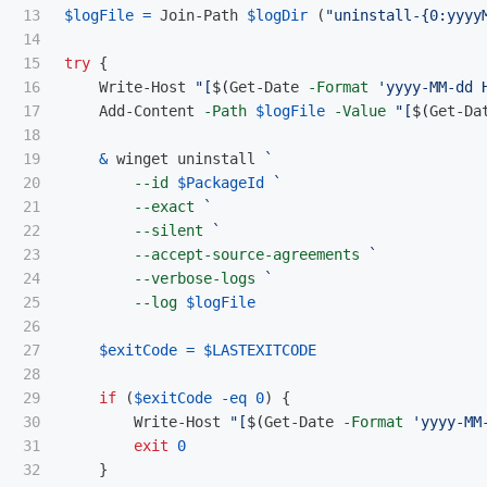
13

$logFile
=
Join-Path
$logDir
(
"uninstall-{0:yyyy
14

15

try
{
16

Write-Host
"[
$(
Get-Date
-Format
'yyyy-MM-dd 
17

Add-Content
-Path
$logFile
-Value
"[
$(
Get-Da
18

19

&
winget
uninstall
20

--id
$PackageId
21

--exact
22

--silent
23

--accept-source-agreements
24

--verbose-logs
25

--log
$logFile
26

27

$exitCode
=
$LASTEXITCODE
28

29

if
(
$exitCode
-eq
0
)
{
30

Write-Host
"[
$(
Get-Date
-Format
'yyyy-MM
31

exit
0
32

}