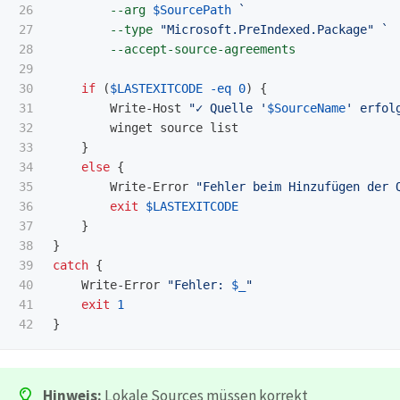
26

--arg
$SourcePath
27

--type
"Microsoft.PreIndexed.Package"
28

--accept-source-agreements
29

30

if
(
$LASTEXITCODE
-eq
0
)
{
31

Write-Host
"✓ Quelle '
$SourceName
' erfol
32

winget
source
list
33

}
34

else
{
35

Write-Error
"Fehler beim Hinzufügen der 
36

exit
$LASTEXITCODE
37

}
38

}
39

catch
{
40

Write-Error
"Fehler: 
$_
"
41

exit
1
}
Hinweis:
Lokale Sources müssen korrekt