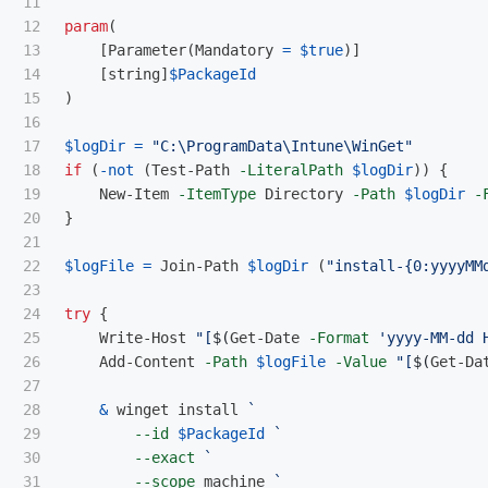
11

12

param
(
13

[
Parameter
(
Mandatory
=
$true
)]
14

[
string
]
$PackageId
15

)
16

17

$logDir
=
"C:\ProgramData\Intune\WinGet"
18

if
(
-not
(
Test-Path
-LiteralPath
$logDir
))
{
19

New-Item
-ItemType
Directory
-Path
$logDir
-
20

}
21

22

$logFile
=
Join-Path
$logDir
(
"install-{0:yyyyMM
23

24

try
{
25

Write-Host
"[
$(
Get-Date
-Format
'yyyy-MM-dd 
26

Add-Content
-Path
$logFile
-Value
"[
$(
Get-Da
27

28

&
winget
install
29

--id
$PackageId
30

--exact
31

--scope
machine