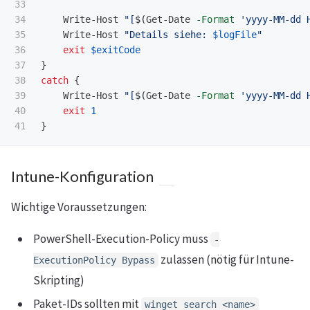
33

34

Write-Host
"[
$(
Get-Date
-Format
'yyyy-MM-dd 
35

Write-Host
"Details siehe: 
$logFile
"
36

exit
$exitCode
37

}
38

catch
{
39

Write-Host
"[
$(
Get-Date
-Format
'yyyy-MM-dd 
40

exit
1
}
Intune-Konfiguration
Wichtige Voraussetzungen:
PowerShell-Execution-Policy muss
-
zulassen (nötig für Intune-
ExecutionPolicy Bypass
Skripting)
Paket-IDs sollten mit
winget search <name>