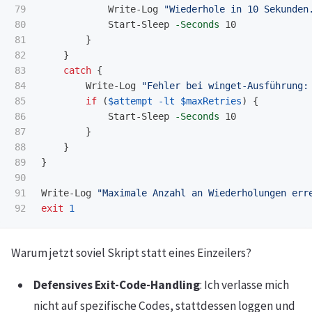
79

Write-Log
"Wiederhole in 10 Sekunden
80

Start-Sleep
-Seconds
10
81

}
82

}
83

catch
{
84

Write-Log
"Fehler bei winget-Ausführung:
85

if
(
$attempt
-lt
$maxRetries
)
{
86

Start-Sleep
-Seconds
10
87

}
88

}
89

}
90

91

Write-Log
"Maximale Anzahl an Wiederholungen err
exit
1
Warum jetzt soviel Skript statt eines Einzeilers?
Defensives Exit-Code-Handling
: Ich verlasse mich
nicht auf spezifische Codes, stattdessen loggen und