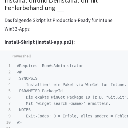
Installation und Deinstallation mit
Fehlerbehandlung
Das folgende Skript ist Production-Ready für Intune
Win32-Apps:
Install-Skript (install-app.ps1):
1

#Requires -RunAsAdministrator
2

3

.SYNOPSIS
4

5

.PARAMETER
 PackageId

6

    Die exakte WinGet Package ID (z.B. "Git.Git",
7

8

.NOTES
9

    Exit-Codes: 0 = Erfolg, alles andere = Fehler
10

#>