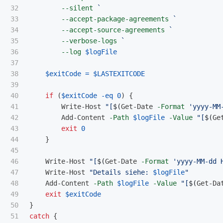
32

--silent
33

--accept-package-agreements
34

--accept-source-agreements
35

--verbose-logs
36

--log
$logFile
37

38

$exitCode
=
$LASTEXITCODE
39

40

if
(
$exitCode
-eq
0
)
{
41

Write-Host
"[
$(
Get-Date
-Format
'yyyy-MM
42

Add-Content
-Path
$logFile
-Value
"[
$(
Ge
43

exit
0
44

}
45

46

Write-Host
"[
$(
Get-Date
-Format
'yyyy-MM-dd 
47

Write-Host
"Details siehe: 
$logFile
"
48

Add-Content
-Path
$logFile
-Value
"[
$(
Get-Da
49

exit
$exitCode
50

}
51

catch
{