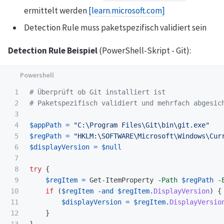
ermittelt werden
[learn.microsoft.com]
Detection Rule muss paketspezifisch validiert sein
Detection Rule Beispiel
(PowerShell-Skript - Git):
1

# Überprüft ob Git installiert ist
2

# Paketspezifisch validiert und mehrfach abgesic
3

4

$appPath
=
"C:\Program Files\Git\bin\git.exe"
5

$regPath
=
"HKLM:\SOFTWARE\Microsoft\Windows\Cur
6

$displayVersion
=
$null
7

8

try
{
9

$regItem
=
Get-ItemProperty
-Path
$regPath
-
10

if
(
$regItem
-and
$regItem
.
DisplayVersion
)
{
11

$displayVersion
=
$regItem
.
DisplayVersio
12

}