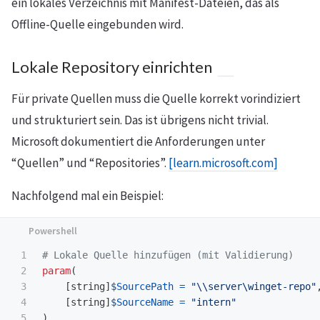
ein lokales Verzeichnis mit Manifest-Dateien, das als
Offline-Quelle eingebunden wird.
Lokale Repository einrichten
Für private Quellen muss die Quelle korrekt vorindiziert
und strukturiert sein. Das ist übrigens nicht trivial.
Microsoft dokumentiert die Anforderungen unter
“Quellen” und “Repositories”.
[learn.microsoft.com]
Nachfolgend mal ein Beispiel:
1

# Lokale Quelle hinzufügen (mit Validierung)
2

param
(
3

[
string
]
$SourcePath
=
"\\server\winget-repo"
4

[
string
]
$SourceName
=
"intern"
5

)