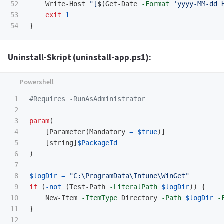
52

Write-Host
"[
$(
Get-Date
-Format
'yyyy-MM-dd 
53

exit
1
}
Uninstall-Skript (uninstall-app.ps1):
1

#Requires -RunAsAdministrator
2

3

param
(
4

[
Parameter
(
Mandatory
=
$true
)]
5

[
string
]
$PackageId
6

)
7

8

$logDir
=
"C:\ProgramData\Intune\WinGet"
9

if
(
-not
(
Test-Path
-LiteralPath
$logDir
))
{
10

New-Item
-ItemType
Directory
-Path
$logDir
-
11

}
12
