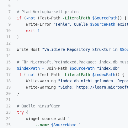
6

7

# Pfad-Verfügbarkeit prüfen
8

if
(
-not
(
Test-Path
-LiteralPath
$SourcePath
))
{
9

Write-Error
"Fehler: Quelle 
$SourcePath
 exis
10

exit
1
11

}
12

13

Write-Host
"Validiere Repository-Struktur in 
$So
14

15

# Für Microsoft.PreIndexed.Package: index.db mus
16

$indexPath
=
Join-Path
$SourcePath
"index.db"
17

if
(
-not
(
Test-Path
-LiteralPath
$indexPath
))
{
18

Write-Warning
"index.db nicht gefunden. Repo
19

Write-Warning
"Siehe: https://learn.microsof
20

}
21

22

# Quelle hinzufügen
23

try
{
24

winget
source
add
25

--name
$SourceName