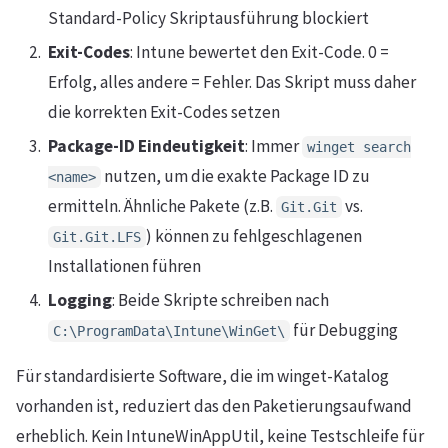
Standard-Policy Skriptausführung blockiert
Exit-Codes
: Intune bewertet den Exit-Code. 0 =
Erfolg, alles andere = Fehler. Das Skript muss daher
die korrekten Exit-Codes setzen
Package-ID Eindeutigkeit
: Immer
winget search
nutzen, um die exakte Package ID zu
<name>
ermitteln. Ähnliche Pakete (z.B.
vs.
Git.Git
) können zu fehlgeschlagenen
Git.Git.LFS
Installationen führen
Logging
: Beide Skripte schreiben nach
für Debugging
C:\ProgramData\Intune\WinGet\
Für standardisierte Software, die im winget-Katalog
vorhanden ist, reduziert das den Paketierungsaufwand
erheblich. Kein IntuneWinAppUtil, keine Testschleife für