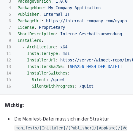
3

PackageVersion
:
1.0.0
4

PackageName
:
My Company Application
5

Publisher
:
Internal IT
6

PackageUrl
:
https://internal.company.com/myapp
7

License
:
Proprietary
8

ShortDescription
:
Interne Geschäftsanwendung
9

Installers
:
10

-
Architecture
:
x64
11

InstallerType
:
msi
12

InstallerUrl
:
https://server/winget-repo/ins
13

InstallerSha256
:
[
SHA256-HASH DER DATEI
]
14

InstallerSwitches
:
15

Silent
:
/quiet
SilentWithProgress
:
/quiet
Wichtig:
Die Manifest-Datei muss sich in der Struktur
manifests/[Initialen]/[Publisher]/[AppName]/[Ve