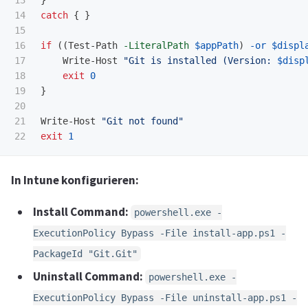
13

}
14

catch
{
}
15

16

if
((
Test-Path
-LiteralPath
$appPath
)
-or
$displ
17

Write-Host
"Git is installed (Version: 
$disp
18

exit
0
19

}
20

21

Write-Host
"Git not found"
exit
1
In Intune konfigurieren:
Install Command:
powershell.exe -
ExecutionPolicy Bypass -File install-app.ps1 -
PackageId "Git.Git"
Uninstall Command:
powershell.exe -
ExecutionPolicy Bypass -File uninstall-app.ps1 -