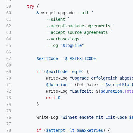
59

try
{
60

&
winget
upgrade
--all
61

--silent
62

--accept-package-agreements
63

--accept-source-agreements
64

--verbose-logs
65

--log
"
$logFile
"
66

67

$exitCode
=
$LASTEXITCODE
68

69

if
(
$exitCode
-eq
0
)
{
70

Write-Log
"Upgrade erfolgreich abges
71

$duration
=
(
Get-Date
)
-
$scriptStar
72

Write-Log
"Laufzeit: 
$(
$duration
.
Tot
73

exit
0
74

}
75

76

Write-Log
"WinGet endete mit Exit-Code 
$
77

78

if
(
$attempt
-lt
$maxRetries
)
{