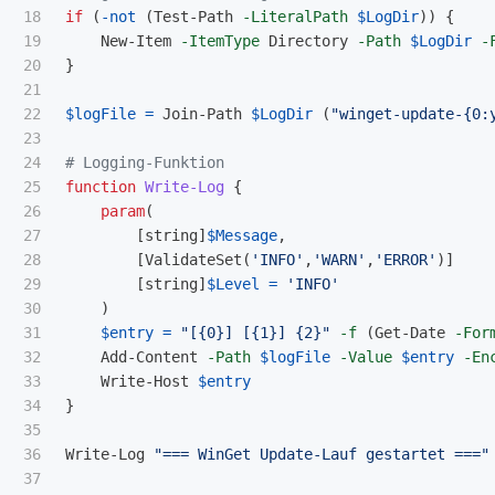
18

if
(
-not
(
Test-Path
-LiteralPath
$LogDir
))
{
19

New-Item
-ItemType
Directory
-Path
$LogDir
-
20

}
21

22

$logFile
=
Join-Path
$LogDir
(
"winget-update-{0:
23

24

# Logging-Funktion
25

function
Write-Log
{
26

param
(
27

[
string
]
$Message
,
28

[
ValidateSet
(
'INFO'
,
'WARN'
,
'ERROR'
)]
29

[
string
]
$Level
=
'INFO'
30

)
31

$entry
=
"[{0}] [{1}] {2}"
-f
(
Get-Date
-For
32

Add-Content
-Path
$logFile
-Value
$entry
-En
33

Write-Host
$entry
34

}
35

36

Write-Log
"=== WinGet Update-Lauf gestartet ==="
37
