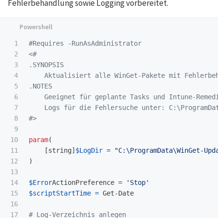
Fehlerbehandlung sowie Logging vorbereitet.
1

#Requires -RunAsAdministrator
2

3

.SYNOPSIS
4

5

.NOTES
6

    Geeignet für geplante Tasks und Intune-Remedi
7

    Logs für die Fehlersuche unter: C:\ProgramDat
8

#>
9

10

param
(
11

[
string
]
$LogDir
=
"C:\ProgramData\WinGet-Upd
12

)
13

14

$Error
ActionPreference
=
'Stop'
15

$scriptStartTime
=
Get-Date
16

17

# Log-Verzeichnis anlegen