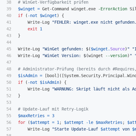
38

# WinGet-Verfügbarkeit prüfen
39

$winget
=
Get-Command
winget.exe
-ErrorAction
Si
40

if
(
-not
$winget
)
{
41

Write-Log
"FEHLER: winget.exe nicht gefunden
42

exit
1
43

}
44

45

Write-Log
"WinGet gefunden: 
$(
$winget
.
Source
)
"
"
46

Write-Log
"WinGet Version: 
$(
winget
--version
)
"
47

48

# Administrator-Prüfung (bereits durch #Requires
49

$isAdmin
=
[
bool
]([
System.Security.Principal.Win
50

if
(
-not
$isAdmin
)
{
51

Write-Log
"WARNUNG: Skript läuft nicht als A
52

}
53

54

# Update-Lauf mit Retry-Logik
55

$maxRetries
=
3
56

for
(
$attempt
=
1
;
$attempt
-le
$maxRetries
;
$at
57

Write-Log
"Starte Update-Lauf 
$attempt
 von 
$
58
